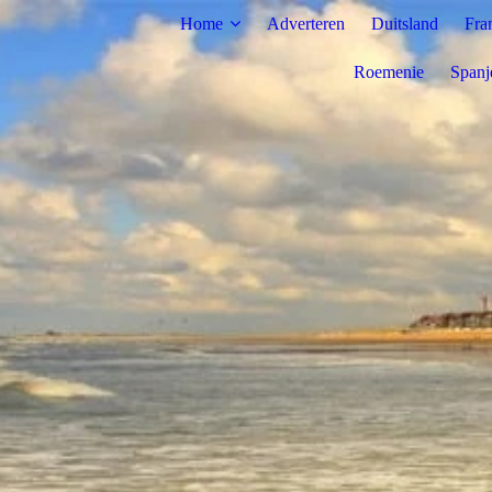
Home
Adverteren
Duitsland
Fra
Roemenie
Spanj