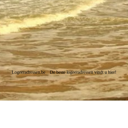
Logeeradressen.be
De beste logeeradressen vindt u hier!