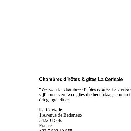
Chambres d’hôtes & gites La Cerisaie
“Welkom bij chambres d’hôtes & gites La Cerisaie
vijf kamers en twee gites die hedendaags comfort
driegangendiner.
La Cerisaie
1 Avenue de Bédarieux
34220 Riols
France
+33 7 883 10 855