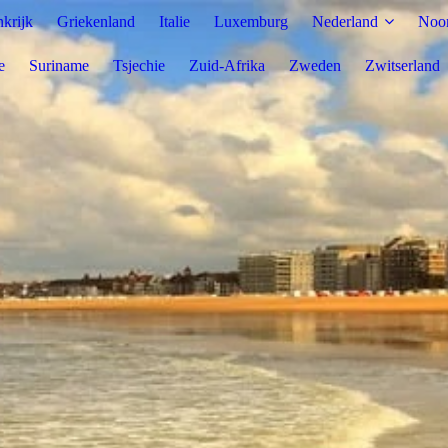
nkrijk
Griekenland
Italie
Luxemburg
Nederland
Noo
e
Suriname
Tsjechie
Zuid-Afrika
Zweden
Zwitserland