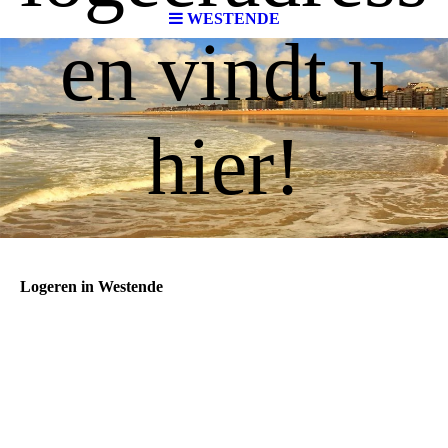
WESTENDE
en vindt u
hier!
Logeren in Westende