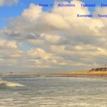
Home
Adverteren
Duitsland
Fra
Roemenie
Spanj