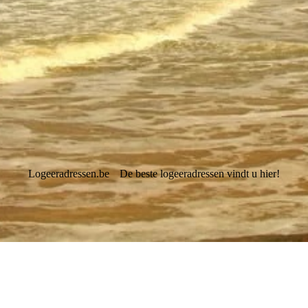
Logeeradressen.be
De beste logeeradressen vindt u hier!