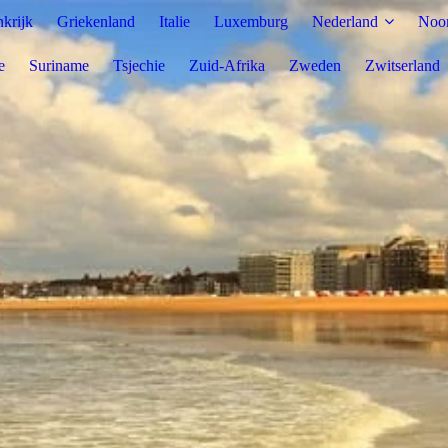
nkrijk
Griekenland
Italie
Luxemburg
Nederland
Noo
e
Suriname
Tsjechie
Zuid-Afrika
Zweden
Zwitserland