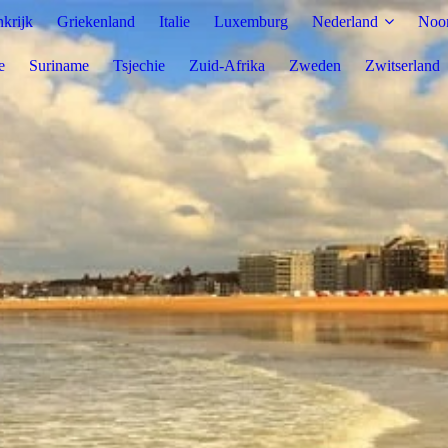
nkrijk
Griekenland
Italie
Luxemburg
Nederland
Noo
e
Suriname
Tsjechie
Zuid-Afrika
Zweden
Zwitserland