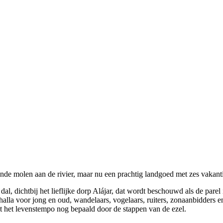
ande molen aan de rivier, maar nu een prachtig landgoed met zes vakant
dal, dichtbij het lieflijke dorp Alájar, dat wordt beschouwd als de pare
alla voor jong en oud, wandelaars, vogelaars, ruiters, zonaanbidders en
dt het levenstempo nog bepaald door de stappen van de ezel.