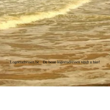
Logeeradressen.be
De beste logeeradressen vindt u hier!