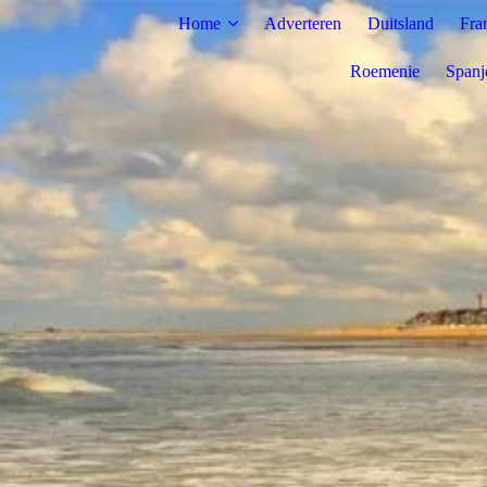
Home
Adverteren
Duitsland
Fra
Roemenie
Spanj