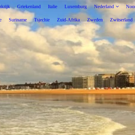
nkrijk
Griekenland
Italie
Luxemburg
Nederland
Noo
e
Suriname
Tsjechie
Zuid-Afrika
Zweden
Zwitserland