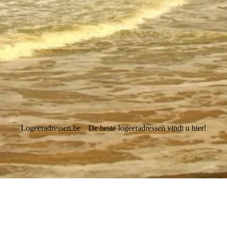
Logeeradressen.be
De beste logeeradressen vindt u hier!