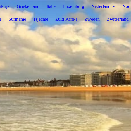
nkrijk
Griekenland
Italie
Luxemburg
Nederland
Noo
e
Suriname
Tsjechie
Zuid-Afrika
Zweden
Zwitserland