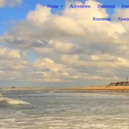
Home
Adverteren
Duitsland
Fra
Roemenie
Spanj