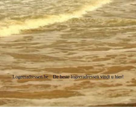
Logeeradressen.be
De beste logeeradressen vindt u hier!