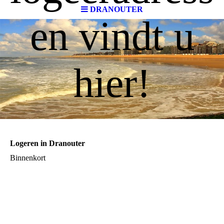
DRANOUTER
en vindt u
hier!
Logeren in Dranouter
Binnenkort